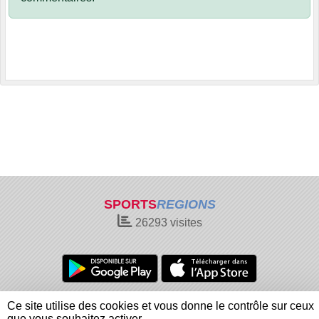
SPORTS
REGIONS
26293
visites
Charte cookies
Gestion des cookies
Ce site utilise des cookies et vous donne le contrôle sur ceux
Informations légales
Signaler un contenu inapproprié
que vous souhaitez activer