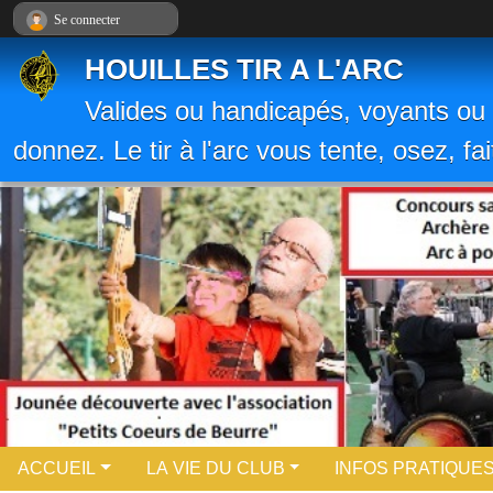
Panneau de gestion des cookies
Se connecter
HOUILLES TIR A L'ARC
Valides ou handicapés, voyants ou 
donnez. Le tir à l'arc vous tente, osez, fa
ACCUEIL
LA VIE DU CLUB
INFOS PRATIQUE